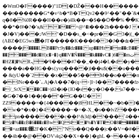
�WmO�F����)"1D[�Ǆ���H�������콻U|���+m���
��t������G*�v^h�*B�TQv2��9^��"��`&
q�8�%0R���H��e�)4Ik��=�$��Օ��% ��K
��*�f#�?�ʹқ& ��� =@^�i���2h����J 
�J�V)���;/W"�D��s_�<�pr��G3�|(_�FR٬V�x��32�Y��Z��/�v���#� ,��Hl�i�1F,��ꘇ���7�C�hW�
(AɃZ�EG5wx޵�JT�����K���6�3�J�
����j����LB��Pr:9y��dz���:up��lĦr�m��cB
��]�����d�H)c�>�}q��lV�Ń����k���vC� )6��mت�/����Ե5L1����D�U�g
�HZ�]�%Rܢ�Ϥ���#7��_��j4�L�d�y�ʩ�Jn�:�EhO����:����2X n$f�n� �c�G��B;>pw�-���ʫ/L�/
����a��HG��s{yvq��� �)l��u$(��u���
� &(yU��`2� �x���5��M��o���rȵ�E�^\O.�yף�_ <���lC��\_�=�
�ĩNe���`ےAj�A��7�(q>>]I~I��7����fz����Z����R�RZ�᜗#BI ��as�;�S��X\L��׶v#.�]X���9U| C��Ji��q�!
�/_SrX���C��>|dϨ�i�{IO�s�;y�O�ׁ�;a7��>�����g�R�U�9�t
�G�7��1��j��"�G��U�
ZZ9����=�{4�����|8HL��~�b�f�(MbF�^w��L���6]cIռ�Rc
�w�*�x�}�4�
���~�=�-X_�s��lvZ����
�pn�������c��f^&3dj\�?���`4��
�z�%��zB�6���z�Bw�Q4��%�Y�T�O�8������
��=az���J΃2F�K�"No��Q���|c��V=�#
��4h��@��DV\4q2��X+��}�ghL �~��4� �D(?��߈t�� zT�2uv�0��Q\�6<@4K����ꋟ��.��>2