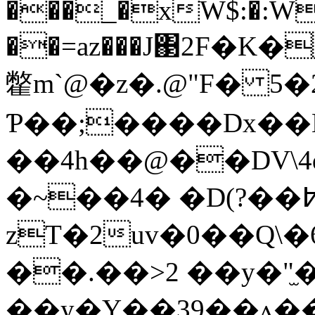
���_�xW$:�:W
��=az���J΃2F�
䨆m`@�z�.@"F� 5�
Ƥ��;����Dx��
��4h��@��DV\4
�~��4� �D(?��߈t��
zT�2uv�0��Q\
��.��>2 ��y�"
��y�Y��39��ʌ��