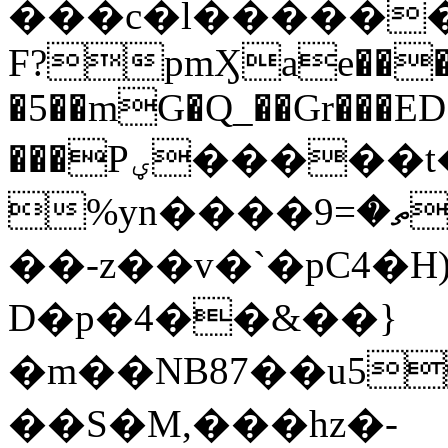
���c�l������
F?pmӼae���+
�5��mG�Q_��Gr���E
���Pؠ�����t��\d�� 5��
%yn����ތ�=9h B�����v��L�{���9#ڢ<)���ooo!
��-z��v�`�pC4�H)
D�p�4��&��}
�m��NB87��u5
��S�M,���hz�-