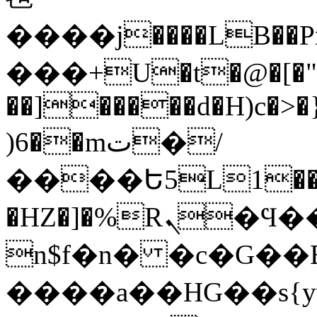
����j����LB��Pr
���+U�t�@�[�";
��]�����d�H)c�>�
)6��mت�/
����Ե5L1�
�HZ�]�%Rܢ�Ϥ���#7��_��j4�L�d�y�ʩ�Jn�:�EhO����:����2X
n$f�n� �c�G��B
����a��HG��s{