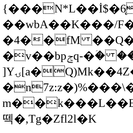
{���N*L��İ$�6
��wbA��K���/F
�4��fM ��Q�
�v��bpݮq-�ؘ� ��
]Yۍ[a�Q)Mk��4Z�z�������?F
�n7z:z�)%���\����x����
m��k���L��Eu
떽�,Tg�Zfl2l�K